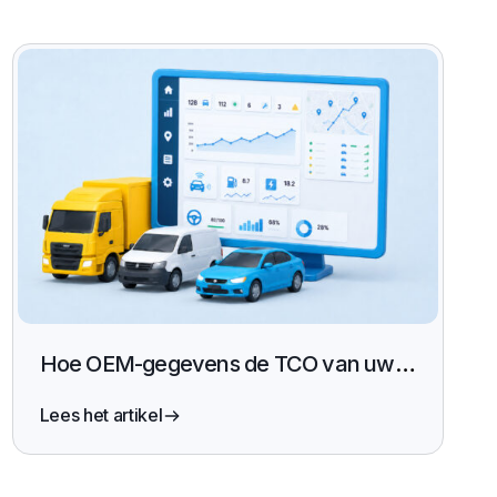
Hoe OEM-gegevens de TCO van uw
wagenpark verlagen (en uw ESG-
rapportage vereenvoudigen)
Lees het artikel