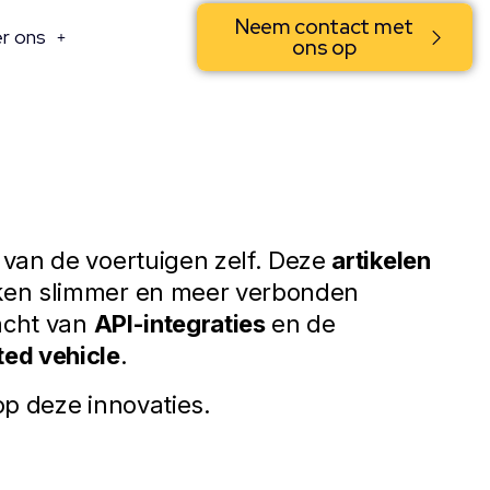
Neem contact met
r ons
ons op
 van de voertuigen zelf. Deze
artikelen
rken slimmer en meer verbonden
acht van
API-integraties
en de
ted vehicle
.
op deze innovaties.