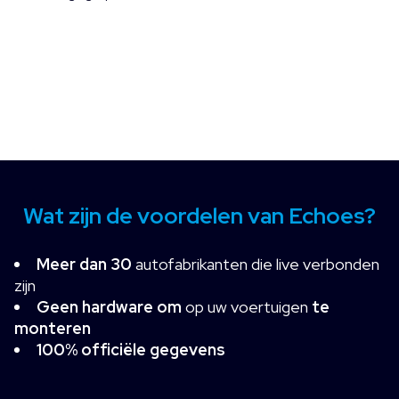
Wat zijn de voordelen van Echoes?
Meer dan 30
autofabrikanten die live verbonden
zijn
Geen hardware om
op uw voertuigen
te
monteren
100% officiële gegevens