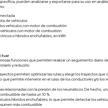
pecífica, pueden analizarse y exportarse para su uso en análisis
io:
conectada
flota de vehículos
 los vehículos con motor de combustión
s vehículos con motor de combustión
éctricos o híbridos enchufables, en kWh
actuar
erosas funciones que permiten realizar un seguimiento diario d
larlo y reducirlo:
 trayectos permiten optimizar las rutas y elegir los trayectos 
o que permite intervenir en el caso de los conductores y/o los 
r las relacionadas con la presión de los neumáticos. De hecho,
ombustible de hasta un 10 %.
hículos híbridos enchufables, lo que permite detectar los vehí
consumen más combustible