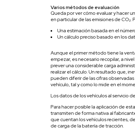
Varios métodos de evaluación
Queda por ver cómo evaluar y hacer un 
en particular de las emisiones de CO₂. P
Una estimación basada en el número
Un cálculo preciso basado en los da
Aunque el primer método tiene la venta
empezar, es necesario recopilar, a nivel
prever una considerable carga administ
realizar el cálculo. Un resultado que, 
pueden diferir de las cifras observadas
vehículo, tal y como lo mide en el mom
Los datos de los vehículos al servicio 
Para hacer posible la aplicación de est
transmiten de forma nativa al fabrican
que cuentan los vehículos recientes, de
de carga de la batería de tracción.