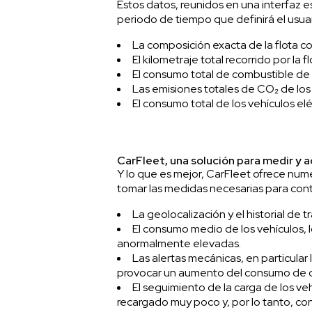
Estos datos, reunidos en una interfaz es
periodo de tiempo que definirá el usuar
La composición exacta de la flota 
El kilometraje total recorrido por la 
El consumo total de combustible de
Las emisiones totales de CO₂ de lo
El consumo total de los vehículos el
CarFleet, una solución para medir y 
Y lo que es mejor, CarFleet ofrece num
tomar las medidas necesarias para contro
La geolocalización y el historial de
El consumo medio de los vehículos, l
anormalmente elevadas.
Las alertas mecánicas, en particula
provocar un aumento del consumo de c
El seguimiento de la carga de los ve
recargado muy poco y, por lo tanto, 