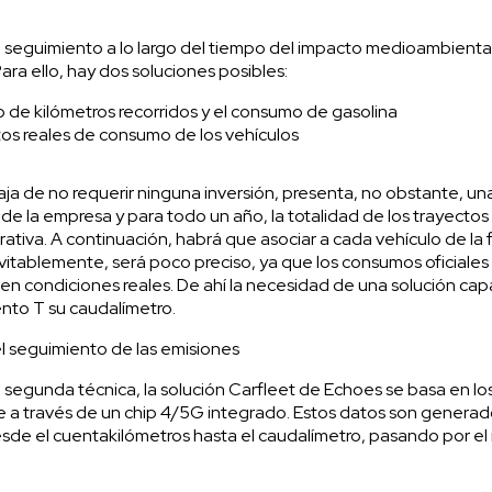
seguimiento a lo largo del tiempo del impacto medioambiental d
ara ello, hay dos soluciones posibles:
 de kilómetros recorridos y el consumo de gasolina
tos reales de consumo de los vehículos
ja de no requerir ninguna inversión, presenta, no obstante, un
 de la empresa y para todo un año, la totalidad de los trayectos 
rativa. A continuación, habrá que asociar a cada vehículo de l
inevitablemente, será poco preciso, ya que los consumos oficiale
 en condiciones reales. De ahí la necesidad de una solución capa
ento T su caudalímetro.
del seguimiento de las emisiones
a segunda técnica, la solución Carfleet de Echoes se basa en lo
te a través de un chip 4/5G integrado. Estos datos son generad
sde el cuentakilómetros hasta el caudalímetro, pasando por el i