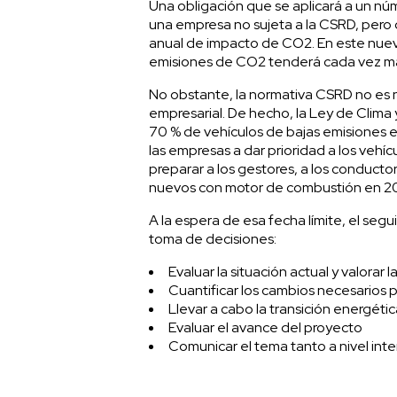
Una obligación que se aplicará a un n
una empresa no sujeta a la CSRD, pero q
anual de impacto de CO2. En este nuevo
emisiones de CO2 tenderá cada vez má
No obstante, la normativa CSRD no es n
empresarial. De hecho, la Ley de Clima 
70 % de vehículos de bajas emisiones en
las empresas a dar prioridad a los vehí
preparar a los gestores, a los conductor
nuevos con motor de combustión en 2
A la espera de esa fecha límite, el segu
toma de decisiones:
Evaluar la situación actual y valorar
Cuantificar los cambios necesarios p
Llevar a cabo la transición energét
Evaluar el avance del proyecto
Comunicar el tema tanto a nivel in