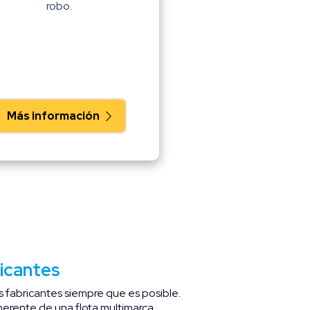
robo.
Más información
icantes
 fabricantes siempre que es posible.
oherente de una flota multimarca.