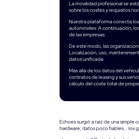
La movilidad profesional se está
sobre los costes y requisitos no
Nuestra plataforma conecta los 
automóviles. A continuación, lo
de las empresas.
De este modo, las organizacion
Localización, uso, mantenimien
datos unificada.
Más allá de los datos del vehícul
contratos de leasing y sus venci
cálculo del coste total de pro
Echoes surgió a raíz de una simple c
hardware, datos poco fiables…: los 