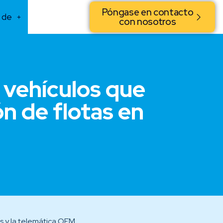
Póngase en contacto
 de
con nosotros
 vehículos que
ón de flotas en
s y la telemática OEM.