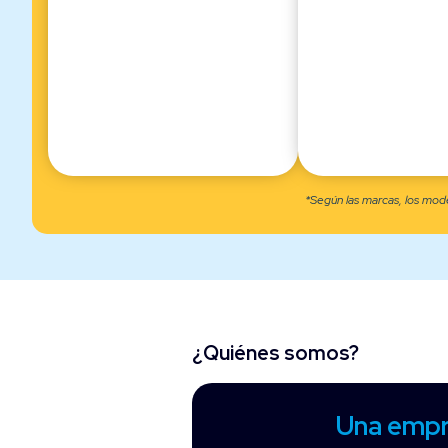
*Según las marcas, los model
¿Quiénes somos?
Una empr