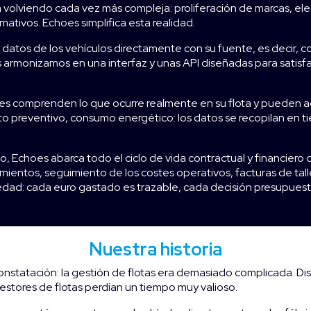
 volviendo cada vez más compleja: proliferación de marcas, elect
rmativos. Echoes simplifica esta realidad.
datos de los vehículos directamente con su fuente, es decir, co
s armonizamos en una interfaz y unas API diseñadas para satisf
es comprenden lo que ocurre realmente en su flota y pueden a
to preventivo, consumo energético: los datos se recopilan en t
o, Echoes abarca todo el ciclo de vida contractual y financiero d
mientos, seguimiento de los costes operativos, facturas de talle
piedad: cada euro gastado es trazable, cada decisión presupues
Nuestra historia
onstatación: la gestión de flotas era demasiado complicada. Disp
gestores de flotas perdían un tiempo muy valioso.