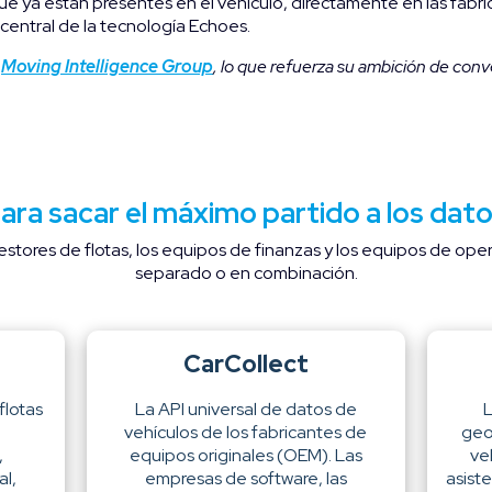
ue ya están presentes en el vehículo, directamente en las fábric
 central de la tecnología Echoes.
l
Moving Intelligence Group
, lo que refuerza su ambición de conve
ara sacar el máximo partido a los dato
stores de flotas, los equipos de finanzas y los equipos de ope
separado o en combinación.
CarCollect
flotas
La API universal de datos de
L
vehículos de los fabricantes de
geo
,
equipos originales (OEM). Las
ve
l,
empresas de software, las
asist