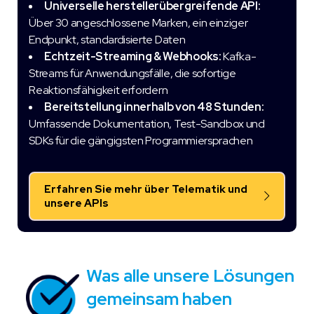
Universelle herstellerübergreifende API:
Über 30 angeschlossene Marken, ein einziger
Endpunkt, standardisierte Daten
Echtzeit-Streaming & Webhooks:
Kafka-
Streams für Anwendungsfälle, die sofortige
Reaktionsfähigkeit erfordern
Bereitstellung innerhalb von 48 Stunden:
Umfassende Dokumentation, Test-Sandbox und
SDKs für die gängigsten Programmiersprachen
Erfahren Sie mehr über Telematik und
unsere APIs
Was alle unsere Lösungen
gemeinsam haben