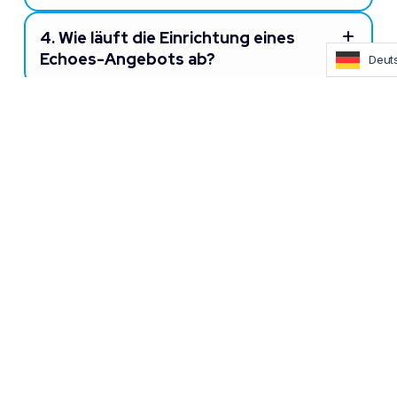
4.
Wie läuft die Einrichtung eines
Echoes-Angebots ab?
Deut
5.
Bieten Sie Testversionen oder
POCs (Proof of Concept) an?
Lassen Sie uns über Ihr Projekt sprechen