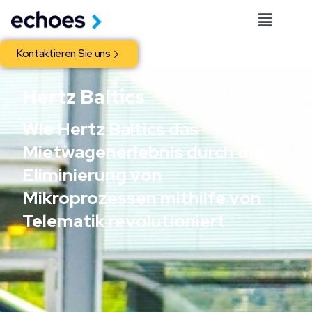
Kontaktieren Sie uns
Hertz Baltics
Wie Hertz Baltics das
Mietwagenerlebnis durch die
Eliminierung von
Mikroprozessen mithilfe von
Telematik revolutioniert