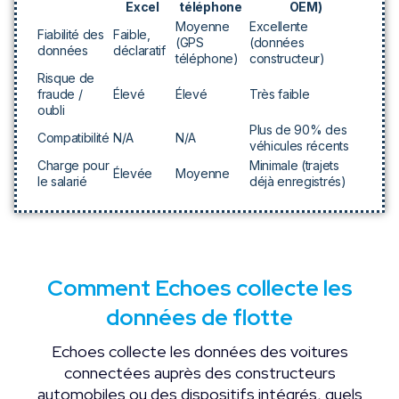
Excel
téléphone
OEM)
Moyenne
Excellente
Fiabilité des
Faible,
(GPS
(données
données
déclaratif
téléphone)
constructeur)
Risque de
fraude /
Élevé
Élevé
Très faible
oubli
Plus de 90% des
Compatibilité
N/A
N/A
véhicules récents
Charge pour
Minimale (trajets
Élevée
Moyenne
le salarié
déjà enregistrés)
Comment Echoes collecte les
données de flotte
Echoes collecte les données des voitures
connectées auprès des constructeurs
automobiles ou des dispositifs intégrés, quels