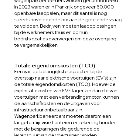
wagenparkbeheerders worden geconfronteerd.
In 2023 waren er in Frankrijk ongeveer 60.000
openbare laadpalen, maar dit aantal is nog
steeds onvoldoende om aan de groeiende vraag
te voldoen. Bedrijven moeten laadoplossingen
bij de werknemers thuis en op hun
bedrijfslocaties overwegen om deze overgang
te vergemakkelijken.
Totale eigendomskosten (TCO)
Een van de belangrijkste aspecten bij de
overstap naar elektrische voertuigen (EV’s) zijn
de totale eigendomskosten (TCO). Hoewel de
exploitatiekosten van EV’s lager zijn dan die van
voertuigen met een verbrandingsmotor, kunnen
de aanschafkosten en de uitgaven voor
infrastructuur onbetaalbaar zijn.
Wagenparkbeheerders moeten daarom een
langetermijnvisie hanteren en rekening houden
met de besparingen die gedurende de
levensduur van de voertuigen worden