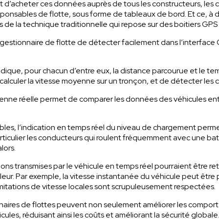
d’acheter ces données auprès de tous les constructeurs, les colle
sponsables de flotte, sous forme de tableaux de bord. Et ce, à d
 de la technique traditionnelle qui repose sur des boitiers GPS à
gestionnaire de flotte de détecter facilement dans l’interface
s indique, pour chacun d’entre eux, la distance parcourue et le t
e calculer la vitesse moyenne sur un tronçon, et de détecter le
enne réelle permet de comparer les données des véhicules entr
ables, l’indication en temps réel du niveau de chargement perm
articulier les conducteurs qui roulent fréquemment avec une bat
lors.
ns transmises par le véhicule en temps réel pourraient être retra
lleur. Par exemple, la vitesse instantanée du véhicule peut être
limitations de vitesse locales sont scrupuleusement respectées.
nnaires de flottes peuvent non seulement améliorer les compor
hicules, réduisant ainsi les coûts et améliorant la sécurité glo