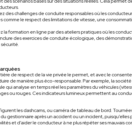
et des scénarios basés sur des situations réelles. Cela permet d
ducteurs.
z des challenges de conduite responsables où les conducteurs
comme le respect des limitations de vitesse, une consommati
la formation en ligne par des ateliers pratiques où les condu
t inclure des exercices de conduite écologique, des démonstra
 sécurité.
barquées
matière de respect de la vie privée le permet, et avec le consen
ire de manière plus éco-responsable. Par exemple, la société
le qui analyse en temps réel les paramètres du véhicules (vite
anges ou rouges. Ces indicateurs lumineux permettent au condu
figurent les dashcams, ou caméra de tableau de bord. Tournées 
vail du gestionnaire après un accident ou un incident, puisqu’ell
lités et d’aider le conducteur à ne plus répéter ses mauvais 