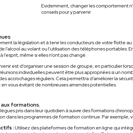
Evidemment, changer les comportement n’es
conseils pour y parvenir.
nues
ièrement la législation et à tenir les conducteurs de votre flotte
e l’alcool au volant ou l’utilisation des téléphones portables. En
t à l’esprit, même si elles n’ont pas changé.
arvenir est d’organiser une session de groupe, en particulier 
s réunions individuelles peuvent être plus appropriées si un nom
des accrochages réguliers. Cela permettra d’améliorer la sécuri
ut en vous évitant de nombreuses amendes potentielles.
 aux formations.
lègues pris dans leur quotidien à suivre des formations chronoph
tion dans les programmes de formation continue. Par exemple, 
tifs :
Utilisez des plateformes de formation en ligne qui intèg