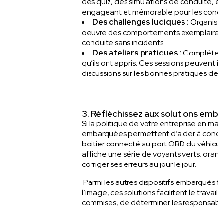
des quiz, des simulations de conduite, 
engageant et mémorable pour les con
Des challenges ludiques :
Organise
oeuvre des comportements exemplaires 
conduite sans incidents.
Des ateliers pratiques :
Complétez 
qu’ils ont appris. Ces sessions peuven
discussions sur les bonnes pratiques de
3. Réfléchissez aux solutions em
Si la politique de votre entreprise en 
embarquées permettent d’aider à condu
boitier connecté au port OBD du véhicu
affiche une série de voyants verts, or
corriger ses erreurs au jour le jour.
Parmi les autres dispositifs embarqués 
l’image, ces solutions facilitent le tra
commises, de déterminer les responsabi