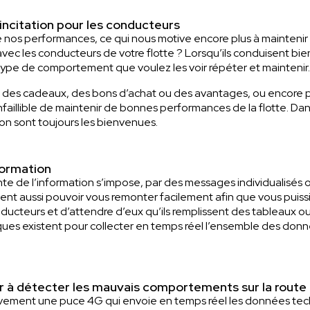
incitation pour les conducteurs
os performances, ce qui nous motive encore plus à maintenir n
vec les conducteurs de votre flotte ? Lorsqu’ils conduisent bien
e type de comportement que voulez les voir répéter et maintenir.
r des cadeaux, des bons d’achat ou des avantages, ou encore 
aillible de maintenir de bonnes performances de la flotte. Dans
ion sont toujours les bienvenues.
formation
nte de l’information s’impose, par des messages individualisés 
vent aussi pouvoir vous remonter facilement afin que vous puiss
conducteurs et d’attendre d’eux qu’ils remplissent des tableaux 
niques existent pour collecter en temps réel l’ensemble des donn
 à détecter les mauvais comportements sur la route
ement une puce 4G qui envoie en temps réel les données techni