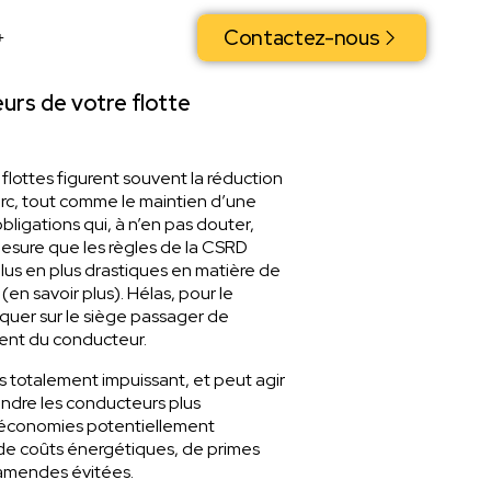
Contactez-nous
urs de votre flotte
flottes figurent souvent la réduction
rc, tout comme le maintien d’une
bligations qui, à n’en pas douter,
mesure que les règles de la CSRD
lus en plus drastiques en matière de
 (
en savoir plus
). Hélas, pour le
rquer sur le siège passager de
ment du conducteur.
as totalement impuissant, et peut agir
endre les conducteurs plus
es économies potentiellement
 de coûts énergétiques, de primes
d’amendes évitées.