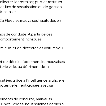
cter, les retraiter, puis les restituer
es fins de sécurisation ou de gestion
 installer.
 CarFleet les mauvaises habitudes en
emps de conduite. A partir de ces
s comportement inciviques
e eux, et de détecter les voitures ou
et de déceler facilement les mauvaises
terie vide, au détriment de la
itées grâce à l’intelligence artificielle
 potentiellement croisée avec sa
tements de conduite, mais aussi
bale. Chez Echoes, nous sommes dédiés à