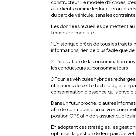
constructeur. Le modèle d’Echoes, c’est 
aux clients comme les loueurs ou les re
du parc de véhicule, sans les contraintes
Les données recueillies permettent au 
termes de conduite :
1.L’historique précis de tous les trajet
informations, rien de plus facile que d
2. L’indication de la consommation moy
les conducteurs surconsommateurs
3.Pour les véhicules hybrides recharge
utilisations de cette technologie, en p
consommation d’essence qui s’envole a
Dans un futur proche, d’autres informatio
afin de contribuer à un suivi encore mei
position GPS afin de s’assurer que les 
En adoptant ces stratégies, les gestio
optimiser la gestion de leur parc de vé