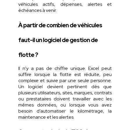
véhicules
actifs
,
dépenses
,
alertes
et
échéances
à
venir
.
À partir de combien de véhicules
faut-il un logiciel de gestion de
flotte ?
Il
n’y
a pas de chiffre unique. Excel
peut
suffire
lorsque
la
flotte
est
réduite
, peu
complexe
et
suivie
par
une
seule
personne
.
Un
logiciel
devient
pertinent
dès
que
plusieurs
utilisateurs
, sites, marques,
contrats
ou
prestataires
doivent
travailler
avec les
mêmes
données,
ou
lorsque
vous
avez
besoin
d’automatiser
le
kilométrage
, la
maintenance et les
alertes
.