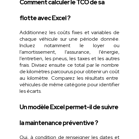
Comment calculer le TCO de sa
flotte avec Excel ?
Additionnez
les
coûts
fixes et variables de
chaque
véhicule sur
une
période
donnée.
Incluez
notamment
le
loyer
ou
l’amortissement
,
l’assurance
,
l’énergie
,
l’entretien
, les
pneus
, les taxes et les
autres
frais.
Divisez
ensuite
ce
total par le
nombre
de
kilomètres
parcourus
pour
obtenir
un
coût
au
kilomètre
.
Comparez
les
résultats
entre
véhicules
de
même
catégorie
pour identifier
les
écarts
.
Un modèle Excel permet-il de suivre
la maintenance préventive ?
Oui, à condition de
renseigner
les dates et