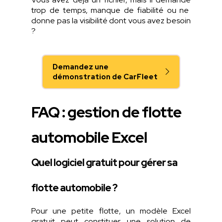
trop de temps, manque de
fiabilité
ou
ne
donne
pas la
visibilité
dont
vous
avez
besoin
?
Demandez une
démonstration de CarFleet
FAQ : gestion de flotte
automobile Excel
Quel logiciel gratuit pour gérer sa
flotte automobile ?
Pour
une
petite
flotte
, un
modèle
Excel
gratuit
peut
constituer
une
solution de