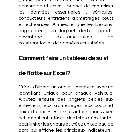
démarrage
efficace
. Il
permet
de centraliser
les données
essentielles
:
véhicules
,
conducteurs
,
entretiens
,
kilométrages
,
coûts
et
échéances
. À
mesure
que
les
besoins
augmentent
, un
logiciel
dédié
apporte
davantage
d’automatisation
, de
collaboration et de données
actualisées
.
Comment faire un tableau de suivi
de flotte sur Excel ?
Créez
d’abord
un onglet
Inventaire
avec un
identifiant
unique pour
chaque
véhicule.
Ajoutez
ensuite des onglets
dédiés
aux
entretiens
, aux
kilométrages
, aux
coûts
et
aux
échéances
.
Reliez
les
informations
avec
cet
identifiant
,
utilisez
des
listes
déroulantes
pour limiter les
erreurs
et
créez
un tableau de
bord qui affiche les
principaux
indicateurs
: