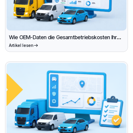
Wie OEM-Daten die Gesamtbetriebskosten Ihrer
Flotte senken (und Ihre ESG-Berichterstattung
Artikel lesen
vereinfachen)