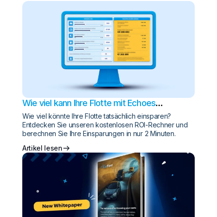
Wie viel kann Ihre Flotte mit Echoes
einsparen?
Wie viel könnte Ihre Flotte tatsächlich einsparen?
Entdecken Sie unseren kostenlosen ROI-Rechner und
berechnen Sie Ihre Einsparungen in nur 2 Minuten.
Artikel lesen