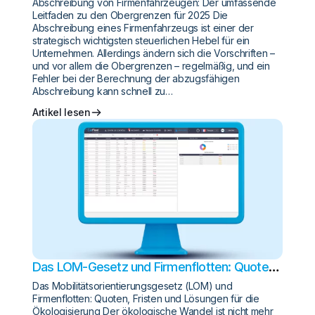
Abschreibung von Firmenfahrzeugen: Der umfassende
für 2025
Leitfaden zu den Obergrenzen für 2025 Die
Abschreibung eines Firmenfahrzeugs ist einer der
strategisch wichtigsten steuerlichen Hebel für ein
Unternehmen. Allerdings ändern sich die Vorschriften –
und vor allem die Obergrenzen – regelmäßig, und ein
Fehler bei der Berechnung der abzugsfähigen
Abschreibung kann schnell zu…
Artikel lesen
Das LOM-Gesetz und Firmenflotten: Quoten,
Fristen und Lösungen für die Ökologisierung
Das Mobilitätsorientierungsgesetz (LOM) und
Firmenflotten: Quoten, Fristen und Lösungen für die
Ökologisierung Der ökologische Wandel ist nicht mehr