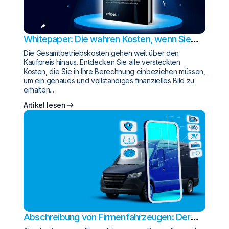
Whitepaper: Die wahren Kosten, wenn Sie
Ihre Kosten nicht kennen
Die Gesamtbetriebskosten gehen weit über den
Kaufpreis hinaus. Entdecken Sie alle versteckten
Kosten, die Sie in Ihre Berechnung einbeziehen müssen,
um ein genaues und vollständiges finanzielles Bild zu
erhalten...
Artikel lesen
Abschreibung von Firmenfahrzeugen: Der
umfassende Leitfaden zu den Obergrenzen