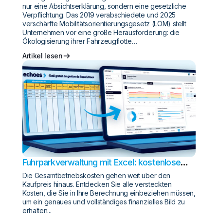
nur eine Absichtserklärung, sondern eine gesetzliche
Verpflichtung. Das 2019 verabschiedete und 2025
verschärfte Mobilitätsorientierungsgesetz (LOM) stellt
Unternehmen vor eine große Herausforderung: die
Ökologisierung ihrer Fahrzeugflotte…
Artikel lesen
Fuhrparkverwaltung mit Excel: kostenlose
Vorlage zum Herunterladen
Die Gesamtbetriebskosten gehen weit über den
Kaufpreis hinaus. Entdecken Sie alle versteckten
Kosten, die Sie in Ihre Berechnung einbeziehen müssen,
um ein genaues und vollständiges finanzielles Bild zu
erhalten...