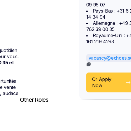
09 95 07
Pays-Bas : +31 6 
14 34 94
Allemagne : +49 
762 39 00 35
Royaume-Uni : +
161 219 4293
quotidien
our vous.
vacancy@echoes.so
 35 et
Or Apply
rtunités
Now
e vente
e, audace
Other Roles