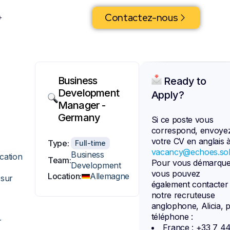
Contactez-nous
Business
Ready to
Development
Apply?
Manager -
Germany
Si ce poste vous
correspond, envoye
votre CV en anglais 
Type:
Full-time
vacancy@echoes.sol
Business
cation
Team:
Pour vous démarque
Development
vous pouvez
Location:
Allemagne
 sur
également contacter
notre recruteuse
anglophone, Alicia, 
téléphone :
r
France : +33 7 4