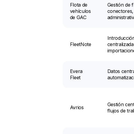
Flota de
Gestión de f
vehículos
conectores,
de GAC
administrati
Introducció
FleetNote
centralizada
importacion
Evera
Datos centra
Fleet
automatizac
Gestión cent
Avrios
flujos de tra