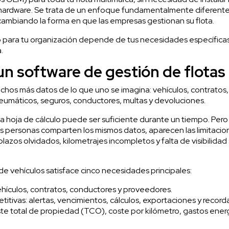
e hardware. Se trata de un enfoque fundamentalmente diferente 
 cambiando la forma en que las empresas gestionan su flota.
 para tu organización depende de tus necesidades específicas
.
 un software de gestión de flota
hos más datos de lo que uno se imagina: vehículos, contratos, 
, neumáticos, seguros, conductores, multas y devoluciones.
hoja de cálculo puede ser suficiente durante un tiempo. Pero en
as personas comparten los mismos datos, aparecen las limitacio
lazos olvidados, kilometrajes incompletos y falta de visibilidad
 de vehículos
satisface cinco necesidades principales:
ehículos, contratos, conductores y proveedores.
etitivas: alertas, vencimientos, cálculos, exportaciones y recorda
ste total de propiedad (TCO), coste por kilómetro, gastos ene