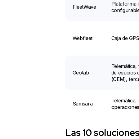
Plataforma 
FleetWave
configurabl
Webfleet
Caja de GPS
Telemática, 
Geotab
de equipos o
(OEM), terc
Telemática,
Samsara
operacione
Las 10 soluciones