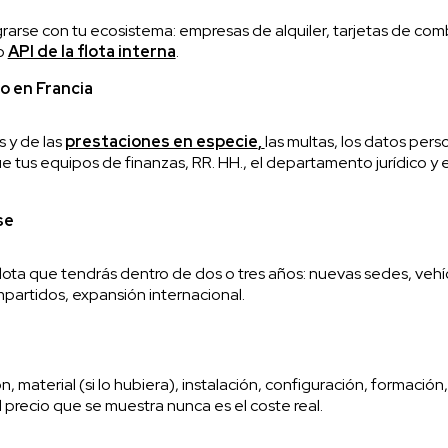
arse con tu ecosistema: empresas de alquiler, tarjetas de comb
o
API de la flota interna
.
o en Francia
s y de las
prestaciones en especie
,
las multas, los datos pers
e tus equipos de finanzas, RR. HH., el departamento jurídico y
se
flota que tendrás dentro de dos o tres años: nuevas sedes, vehíc
mpartidos, expansión internacional.
, material (si lo hubiera), instalación, configuración, formación
El precio que se muestra nunca es el coste real.