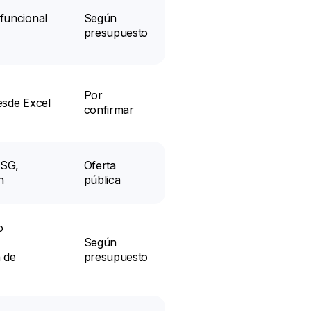
funcional
Según
presupuesto
Por
esde Excel
confirmar
ESG,
Oferta
n
pública
o
Según
 de
presupuesto