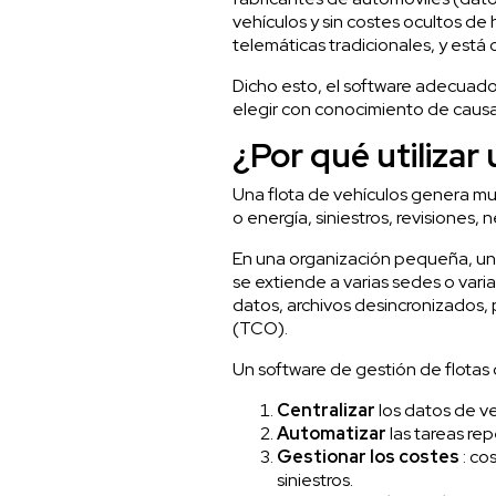
vehículos y sin costes ocultos d
telemáticas tradicionales, y está
Dicho esto, el software adecuado
elegir con conocimiento de causa
¿Por qué utilizar
Una flota de vehículos genera muc
o energía, siniestros, revisiones
En una organización pequeña, una 
se extiende a varias sedes o vari
datos, archivos desincronizados, p
(TCO).
Un
software de gestión de flotas
Centralizar
los datos de v
Automatizar
las tareas rep
Gestionar los costes
: co
siniestros.