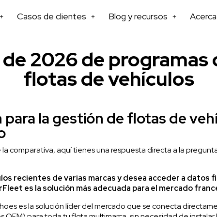
Casos de clientes
Blog y recursos
Acerca
de 2026 de programas 
flotas de vehículos
 para la gestión de flotas de veh
o
 la comparativa, aquí tienes una respuesta directa a la pregunt
ulos recientes de varias marcas y desea acceder a datos f
arFleet es la solución más adecuada para el
mercado franc
oes es la solución líder del mercado que se conecta directamen
OEM) para toda tu flota multimarca, sin necesidad de instalar h