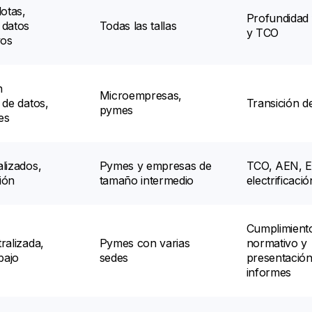
lotas,
Profundidad 
 datos
Todas las tallas
y TCO
vos
n
Microempresas,
 de datos,
Transición d
pymes
es
lizados,
Pymes y empresas de
TCO, AEN, 
ión
tamaño intermedio
electrificació
Cumplimient
ralizada,
Pymes con varias
normativo y
bajo
sedes
presentación
informes