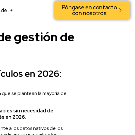
Póngase en contacto
 de
con nosotros
de gestión de
ículos en 2026:
a que se plantean la mayoría de
iables sin necesidad de
és
en 2026.
te a los datos nativos de los
ardware, sin inmovilizar los