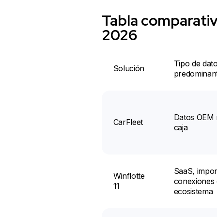
Tabla comparativ
2026
Tipo de dat
Solución
predominan
Datos OEM n
CarFleet
caja
SaaS, impor
Winflotte
conexiones 
11
ecosistema