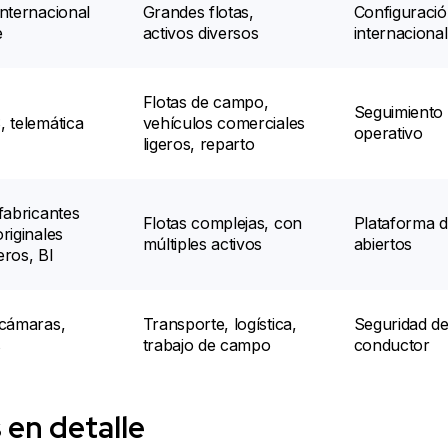
internacional
Grandes flotas,
Configuraci
e
activos diversos
internacional
Flotas de campo,
Seguimiento
, telemática
vehículos comerciales
operativo
ligeros, reparto
fabricantes
Flotas complejas, con
Plataforma d
riginales
múltiples activos
abiertos
eros, BI
 cámaras,
Transporte, logística,
Seguridad de
s
trabajo de campo
conductor
 en detalle