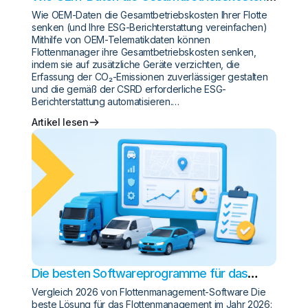
Ihrer Flotte senken (und Ihre ESG-
Wie OEM-Daten die Gesamtbetriebskosten Ihrer Flotte
Berichterstattung vereinfachen)
senken (und Ihre ESG-Berichterstattung vereinfachen)
Mithilfe von OEM-Telematikdaten können
Flottenmanager ihre Gesamtbetriebskosten senken,
indem sie auf zusätzliche Geräte verzichten, die
Erfassung der CO₂-Emissionen zuverlässiger gestalten
und die gemäß der CSRD erforderliche ESG-
Berichterstattung automatisieren.…
Artikel lesen
Die besten Softwareprogramme für das
Fuhrparkmanagement 2026
Vergleich 2026 von Flottenmanagement-Software Die
beste Lösung für das Flottenmanagement im Jahr 2026: