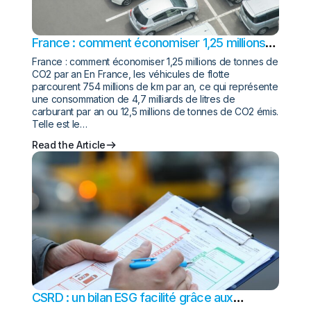
France : comment économiser 1,25 millions
de tonnes de CO2 par an
France : comment économiser 1,25 millions de tonnes de
CO2 par an En France, les véhicules de flotte
parcourent 754 millions de km par an, ce qui représente
une consommation de 4,7 milliards de litres de
carburant par an ou 12,5 millions de tonnes de CO2 émis.
Telle est le…
Read the Article
CSRD : un bilan ESG facilité grâce aux