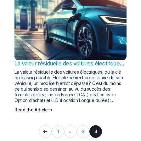
La valeur résiduelle des voitures électriques,
ou la clé du leasing durable
La valeur résiduelle des voitures électriques, ou la clé
du leasing durable Être pleinement propriétaire de son
véhicule, un modèle bientôt dépassé ? C’est du moins
ce qui semble se dessiner, au vu du succès des
formules de leasing en France. LOA (Location avec
Option d’achat) et LLD (Location Longue durée) :…
Read the Article
1
…
3
4