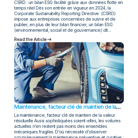
données flotte en temps réel
CSRD : un bilan ESG facilité grâce aux données flotte en
temps réel Dès son entrée en vigueur en 2024, la
Corporate Sustainability Reporting Directive (CSRD)
impose aux entreprises concernées de suivre et de
publier, en plus de leur bilan financier, un bilan ESG
(environnemental, social et de gouvernance) dit…
Read the Article
Maintenance, facteur clé de maintien de la
valeur résiduelle
La maintenance, facteur clé de maintien de la valeur
résiduelle Aussi sophistiquées soient-elles, les voitures
actuelles n’en restent pas moins des ensembles
mécaniques fragiles. D’où nécessité d’observer
scrupuleusement la maintenance préventive et curative :