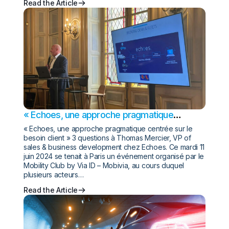
Read the Article
« Echoes, une approche pragmatique
centrée sur le besoin client » 3 questions à
« Echoes, une approche pragmatique centrée sur le
Thomas Mercier, VP of sales and business
besoin client » 3 questions à Thomas Mercier, VP of
development chez Echoes.
sales & business development chez Echoes. Ce mardi 11
juin 2024 se tenait à Paris un événement organisé par le
Mobility Club by Via ID – Mobivia, au cours duquel
plusieurs acteurs…
Read the Article